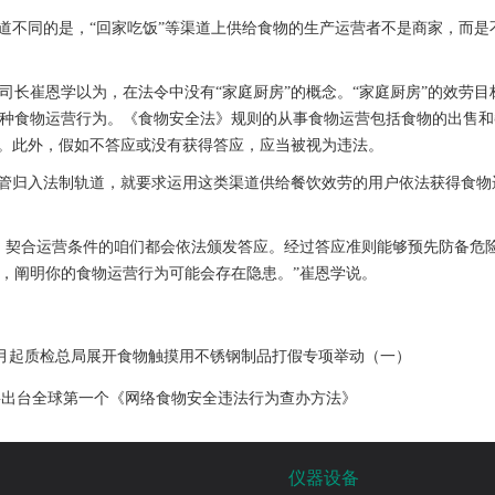
道不同的是，“回家吃饭”等渠道上供给食物的生产运营者不是商家，而是
长崔恩学以为，在法令中没有“家庭厨房”的概念。“家庭厨房”的效劳目
种食物运营行为。《食物安全法》规则的从事食物运营包括食物的出售和
应。此外，假如不答应或没有获得答应，应当被视为违法。
监管归入法制轨道，就要求运用这类渠道供给餐饮效劳的用户依法获得食物
，契合运营条件的咱们都会依法颁发答应。经过答应准则能够预先防备危
，阐明你的食物运营行为可能会存在隐患。”崔恩学说。
7月起质检总局展开食物触摸用不锈钢制品打假专项举动（一）
将出台全球第一个《网络食物安全违法行为查办方法》
仪器设备