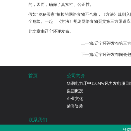
的，因而，确保了真实性、公正性。
假如“奥秘买家”抽检的网络食物不合格，《方法》规则
全危险。一起，《方法》规则网络食物买卖第三方渠道应
此文章由辽宁环评发布。
上一篇/辽宁环评发布第三
下一篇/​辽宁环评发布陶瓷
首页
公司简介
华润电力辽中150MW风力发电项
集团概况
企业文化
荣誉资质
联系我们
沈阳克林环境检测有限公司
沈阳