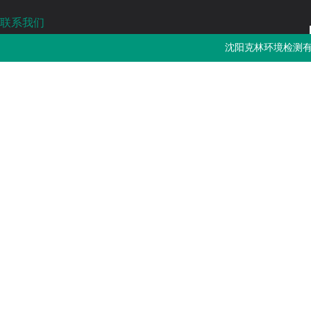
联系我们
沈阳克林环境检测有限公司
沈阳克林环境检测有
免费热线：4000-787-252
邮箱：sykljc@126.com
公司地址：辽宁省沈阳市浑南区长青南街135-22号3门