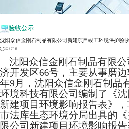
验收公示
沈阳众信金刚石制品有限公司新建项目竣工环境保护验
2024-07-15
沈阳众信金刚石制品有限公
济开发区
66
号
，主要从事
磨边
年
9
月
，
沈阳众信金刚石制品
环境科技有限公司
编制了《
沈
新建项目
环境影响报告表》，
市法库生态环境分局
出具的
《
限公司新建项目环境影响报告