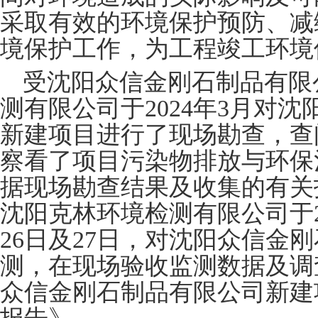
采取有效的环境保护预防、减
境保护工作，为工程竣工环境
受沈阳众信金刚石制品有限
测有限公司于
202
4
年
3
月对
沈
新建项目
进行了现场勘查
，查
察看
了项目污染物排放与环保
据
现场勘查
结果及收集的有关
沈阳克林环境检测有限公司
于
26
日及
27
日
，对
沈阳众信金刚
测，
在
现场验收监测数据及调
众信金刚石制品有限公司新建