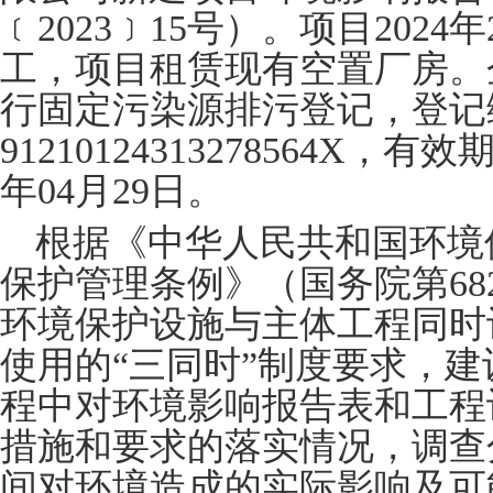
﹝
20
23
﹞
15
号）。项目
202
4
年
工，项目租赁现有空置厂房。
行固定污染源排污登记，登记
91210124313278564X
，有效
年
0
4
月
29
日。
根据《中华人民共和国环境
保护管理条例》（国务院第
68
环境保护设施与主体工程同时
使用的
“
三同时
”
制度要求，建
程中对环境影响报告表和工程
措施和要求的落实情况，调查
间对环境造成的实际影响及可