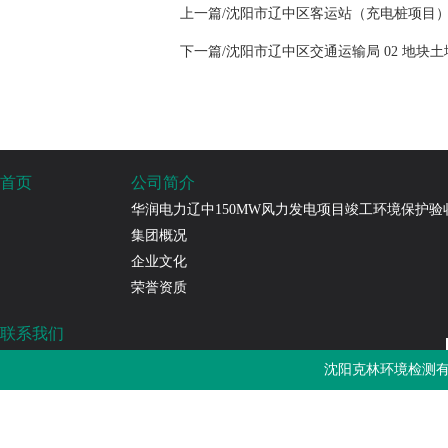
上一篇/沈阳市辽中区客运站（充电桩项目
下一篇/沈阳市辽中区交通运输局 02 地块
首页
公司简介
华润电力辽中150MW风力发电项目竣工环境保护验
集团概况
企业文化
荣誉资质
联系我们
沈阳克林环境检测有限公司
沈阳克林环境检测有
免费热线：4000-787-252
邮箱：sykljc@126.com
公司地址：辽宁省沈阳市浑南区长青南街135-22号3门