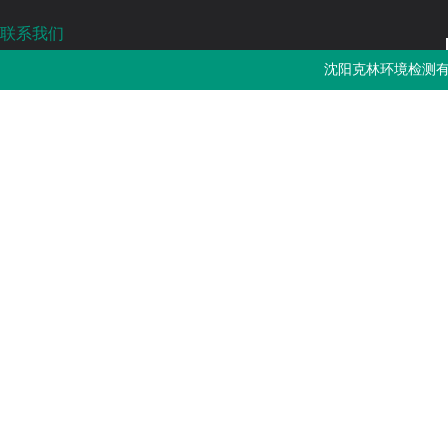
联系我们
沈阳克林环境检测有限公司
沈阳克林环境检测有
免费热线：4000-787-252
邮箱：sykljc@126.com
公司地址：辽宁省沈阳市浑南区长青南街135-22号3门