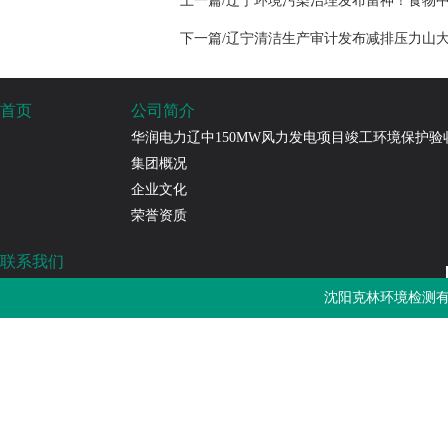
上一篇/辽宁环境污染治理发布留神！食物
下一篇/辽宁清洁生产审计发布减排压力山
首页
公司简介
华润电力辽中150MW风力发电项目竣工环境保护验
集团概况
企业文化
荣誉资质
联系我们
沈阳克林环境检测有限公司
沈阳克林环境检测有
免费热线：4000-787-252
邮箱：sykljc@126.com
公司地址：辽宁省沈阳市浑南区长青南街135-22号3门