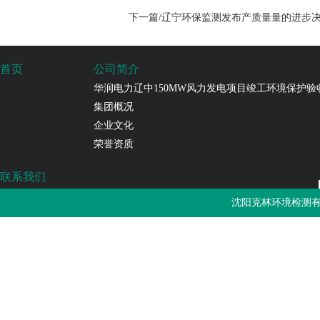
下一篇/辽宁环保监测发布产质量量的进步
首页
公司简介
华润电力辽中150MW风力发电项目竣工环境保护验
集团概况
企业文化
荣誉资质
联系我们
沈阳克林环境检测有限公司
沈阳克林环境检测有
免费热线：4000-787-252
邮箱：sykljc@126.com
公司地址：辽宁省沈阳市浑南区长青南街135-22号3门