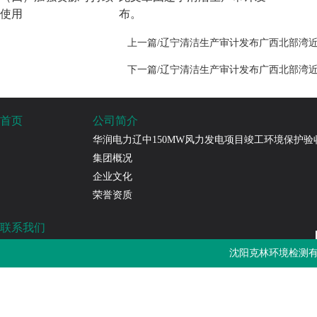
使用
布。
上一篇/辽宁清洁生产审计发布广西北部湾
下一篇/辽宁清洁生产审计发布广西北部湾
首页
公司简介
华润电力辽中150MW风力发电项目竣工环境保护验
集团概况
企业文化
荣誉资质
联系我们
沈阳克林环境检测有限公司
沈阳克林环境检测有
免费热线：4000-787-252
邮箱：sykljc@126.com
公司地址：辽宁省沈阳市浑南区长青南街135-22号3门