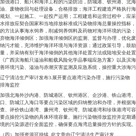
加强港口、船只和海洋工程的污染防治，防城港、钦州港、北海
油、废物收回与处理设备，合格排放；海洋工程建造严格执行海
规划、一起施工、一起投产运用；工程建造和运营过程中，应采
水排放应契合国家和当地排放标准或污染物排海总量操控指标，
的方法从事海水饲养，削减饲养饵料及药物对海洋环境的污染；
弃物海洋倾倒区；加强海洋倾倒区的监测、监督与办理，优化废
纳污才能，充沛维护海洋环境与海洋资源；通过政策引导，鼓励
量，并采纳有别于海洋倾倒的其他海洋处置方法或陆地安全处置
《广西滨海船只溢油和船载风险化学品事端应急方案》以及滨海
善环境污染、溢油与赤潮灾害监测及应急系统，操控重大涉海污
辽宁清洁生产审计发布3.展开要点港湾污染办理，施行污染物
排海监控
加强北海外沙内港、防城港区、钦州港区、企沙港、铁山港湾、
口、防城江入海口等要点污染区域的归纳整治和办理，并根据海
查、评价铁山港湾、廉州湾、钦州湾、防城港湾和珍珠港湾可容
要点操控污染物的具体环境容量。施行污染物排放监控并定期通
境的污染源进行全面监控，确保要点海湾总量操控方针的实现。
（四）加强资源可持续
此文章由辽宁清洁生产审计发