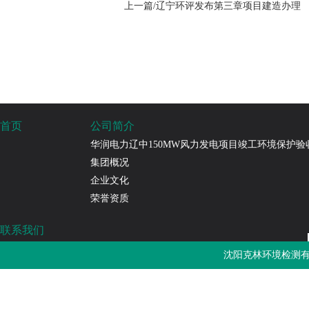
上一篇/辽宁环评发布第三章项目建造办理
首页
公司简介
华润电力辽中150MW风力发电项目竣工环境保护验
集团概况
企业文化
荣誉资质
联系我们
沈阳克林环境检测有限公司
沈阳克林环境检测有
免费热线：4000-787-252
邮箱：sykljc@126.com
公司地址：辽宁省沈阳市浑南区长青南街135-22号3门