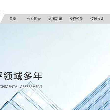
首页
公司简介
集团新闻
授权资质
仪器设备