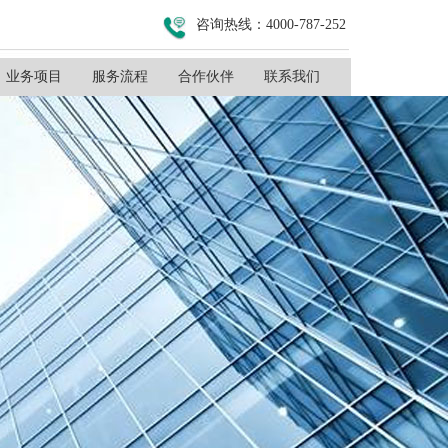
咨询热线：4000-787-252
业务项目
服务流程
合作伙伴
联系我们