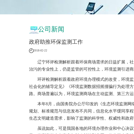
公司新闻
政府助推环保监测工作
2018-02-22
辽宁环评检测解析跟着环保商场需求的日益扩展，社会
治污的专业性上，仍是监管的可控性上，环境监测引进商
环评检测解析跟着政府环境办理模式的改变，环境监测
社会化的辅导定见》《环境监测数据招摇撞骗行为处理方
路。商场普遍以为，环境监测商场在主动监测、第三方运
本年8月，由国务院办公厅印发的《生态环境监测网络
规划、标准规范与信息发布不共同，信息化水平缓同享程
生态文明建造需求，影响了监测的科学性、权威性和政府
虽说如此，可是我国各地的环境办理作业和中心决议计