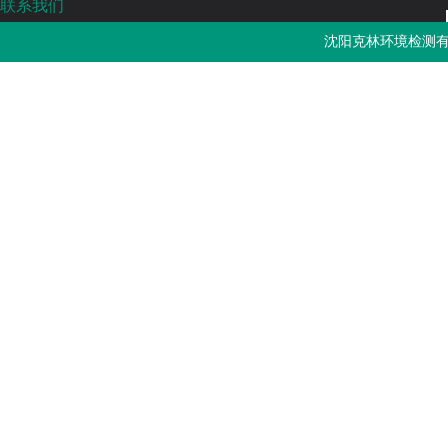
联系我们
沈阳克林环境检测有限公司
沈阳克林环境检测有
免费热线：4000-787-252
邮箱：sykljc@126.com
公司地址：辽宁省沈阳市浑南区长青南街135-22号3门