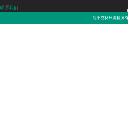
联系我们
沈阳克林环境检测有限公司
沈阳克林环境检测有
免费热线：4000-787-252
邮箱：sykljc@126.com
公司地址：辽宁省沈阳市浑南区长青南街135-22号3门