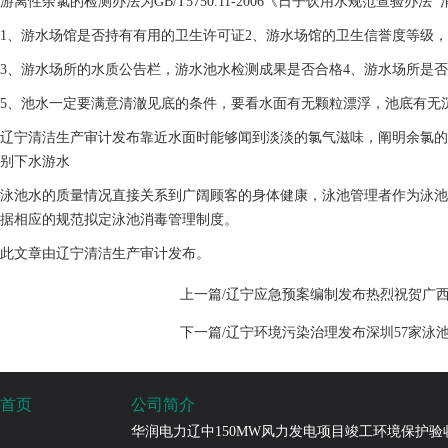
游离性余氯的检测办法为GB/T5750.11-2006《日子饮用水规范查验办法
1、游水场馆是否持有有用的卫生许可证
2、游水场馆的卫生信誉度等级
3、游水场所的水质公告栏，游水池水检测成果是否合格
4、游水场所是
5、池水一定要满意清澈见底的条件，要看水面有无颗粒漂浮，池底有无
辽宁清洁生产审计发布靠近水面时能够闻到淡淡的氯气滋味，阐明余氯的
别下水游水
泳池水的质量情况直接关系到广阔顾客的身体健康，泳池管理者作为泳池
据相应的规范拟定泳池消毒管理制度。
此文章由辽宁清洁生产审计发布。
上一篇/辽宁应急预案编制发布热烈祝贺广
下一篇/辽宁环境污染治理发布深圳57家泳
首页
公司简介
华润电力辽中150MW风力发电项目竣工环境保护验