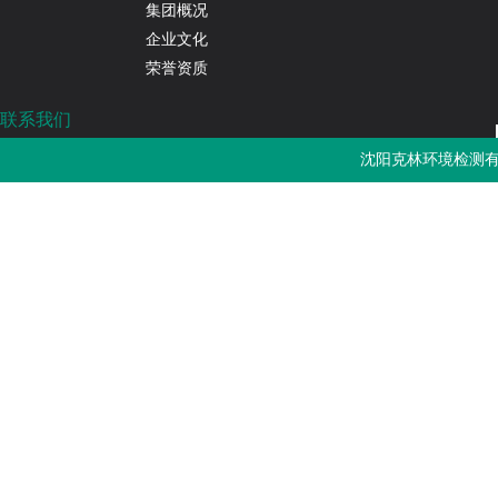
集团概况
企业文化
荣誉资质
联系我们
沈阳克林环境检测有限公司
沈阳克林环境检测有
免费热线：4000-787-252
邮箱：sykljc@126.com
公司地址：辽宁省沈阳市浑南区长青南街135-22号3门