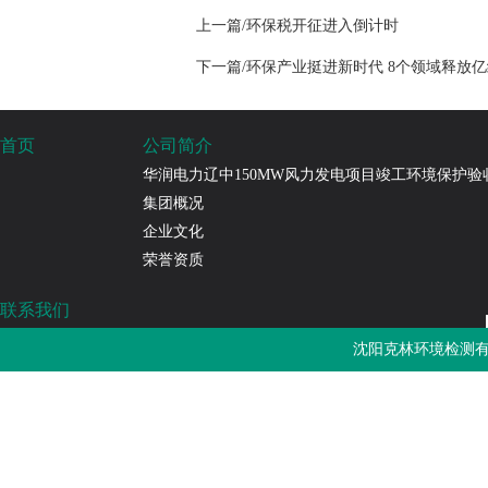
上一篇/环保税开征进入倒计时
下一篇/环保产业挺进新时代 8个领域释放
首页
公司简介
华润电力辽中150MW风力发电项目竣工环境保护验
集团概况
企业文化
荣誉资质
联系我们
沈阳克林环境检测有限公司
沈阳克林环境检测有
免费热线：4000-787-252
邮箱：sykljc@126.com
公司地址：辽宁省沈阳市浑南区长青南街135-22号3门