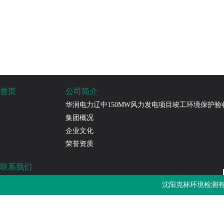
首页
公司简介
华润电力辽中150MW风力发电项目竣工环境保护验
集团概况
企业文化
荣誉资质
联系我们
沈阳克林环境检测有限公司
沈阳克林环境检测有
免费热线：4000-787-252
邮箱：sykljc@126.com
公司地址：辽宁省沈阳市浑南区长青南街135-22号3门